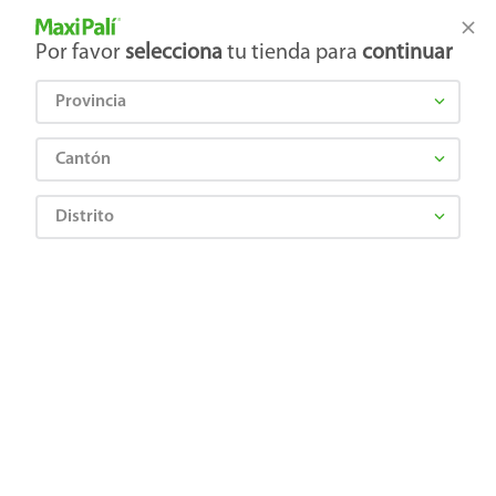
Tienda Maxi Palí
Productos Exclusivos en línea
Por favor
selecciona
tu tienda para
continuar
Provincia
¿Qué estás buscando?
Cantón
Distrito