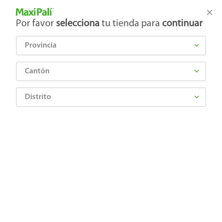
Tienda Maxi Palí
Productos Exclusivos en línea
Por favor
selecciona
tu tienda para
continuar
Provincia
¿Qué estás buscando?
Cantón
Distrito