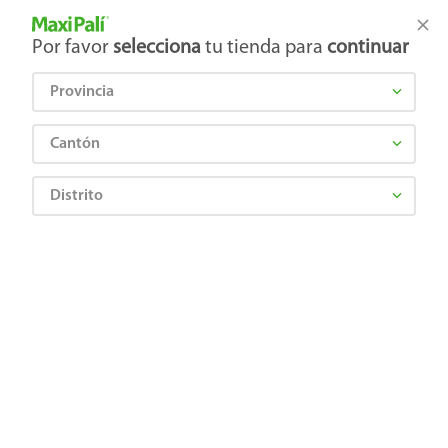
Tienda Maxi Palí
Productos Exclusivos en línea
Por favor
selecciona
tu tienda para
continuar
Provincia
¿Qué estás buscando?
Cantón
Distrito
Alimentos Congelados
Comida Fácil
Comida Congelada
Tortas La Granja cuarto de libra - 452 g
7441001637988
Tortas La Granja cuarto de libra - 452
g