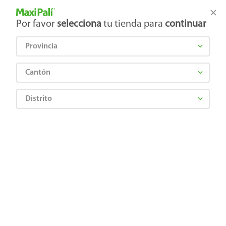
Tienda Maxi Palí
Productos Exclusivos en línea
Por favor
selecciona
tu tienda para
continuar
Provincia
¿Qué estás buscando?
Cantón
Distrito