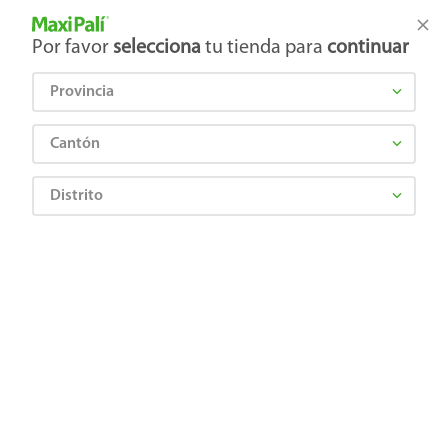
Tienda Maxi Palí
Productos Exclusivos en línea
Por favor
selecciona
tu tienda para
continuar
Provincia
¿Qué estás buscando?
Cantón
Distrito