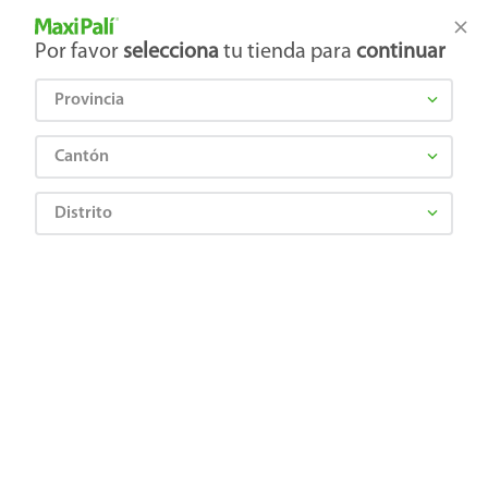
Tienda Maxi Palí
Productos Exclusivos en línea
Por favor
selecciona
tu tienda para
continuar
Provincia
¿Qué estás buscando?
Cantón
Distrito