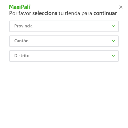
Tienda Maxi Palí
Productos Exclusivos en línea
Por favor
selecciona
tu tienda para
continuar
Provincia
¿Qué estás buscando?
Cantón
Distrito