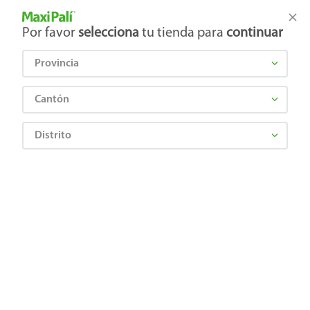
Tienda Maxi Palí
Productos Exclusivos en línea
Por favor
selecciona
tu tienda para
continuar
Provincia
¿Qué estás buscando?
Cantón
Distrito