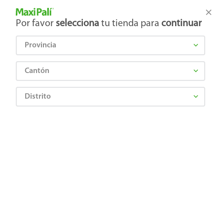
Tienda Maxi Palí
Productos Exclusivos en línea
Por favor
selecciona
tu tienda para
continuar
Provincia
¿Qué estás buscando?
Cantón
Distrito