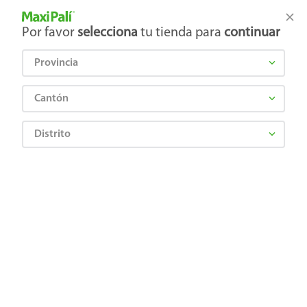
Tienda Maxi Palí
Productos Exclusivos en línea
Por favor
selecciona
tu tienda para
continuar
Provincia
¿Qué estás buscando?
Cantón
Distrito