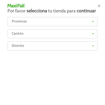
Tienda Maxi Palí
Productos Exclusivos en línea
Por favor
selecciona
tu tienda para
continuar
Provincia
¿Qué estás buscando?
Cantón
Distrito