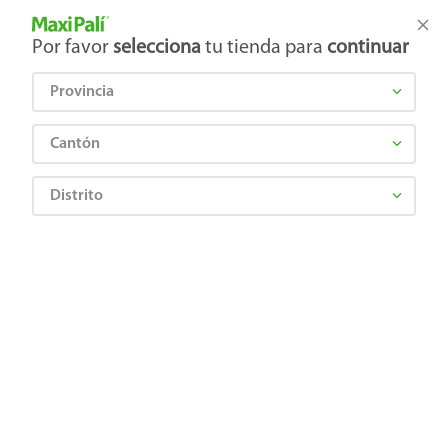
Tienda Maxi Palí
Productos Exclusivos en línea
Por favor
selecciona
tu tienda para
continuar
Provincia
¿Qué estás buscando?
Cantón
Distrito