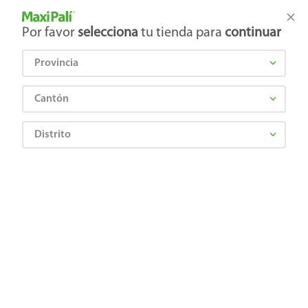
Tienda Maxi Palí
Productos Exclusivos en línea
Por favor
selecciona
tu tienda para
continuar
Provincia
¿Qué estás buscando?
Cantón
Distrito