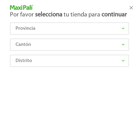
Tienda Maxi Palí
Productos Exclusivos en línea
Por favor
selecciona
tu tienda para
continuar
Provincia
¿Qué estás buscando?
Cantón
Distrito