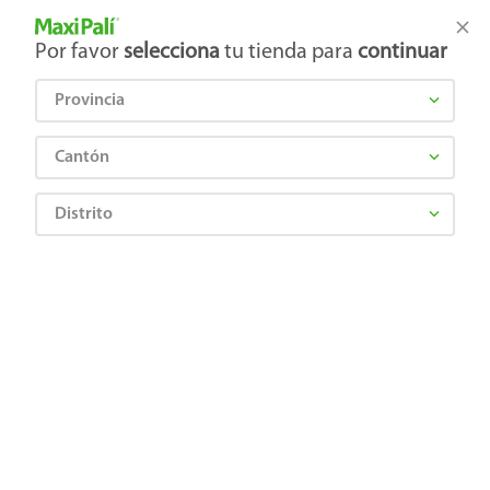
Tienda Maxi Palí
Productos Exclusivos en línea
Por favor
selecciona
tu tienda para
continuar
Provincia
¿Qué estás buscando?
Cantón
Distrito
ZUUM