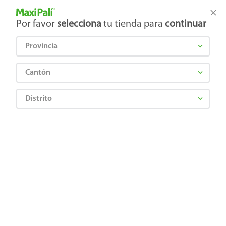
Tienda Maxi Palí
Productos Exclusivos en línea
Por favor
selecciona
tu tienda para
continuar
Provincia
¿Qué estás buscando?
Cantón
Distrito
XAIKUS