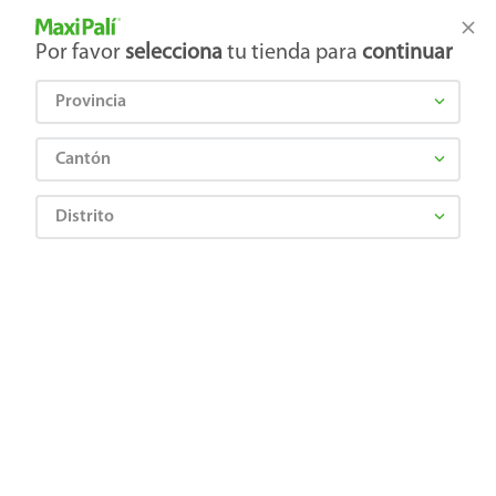
Tienda Maxi Palí
Productos Exclusivos en línea
Por favor
selecciona
tu tienda para
continuar
Provincia
¿Qué estás buscando?
Cantón
Distrito
WINDEX