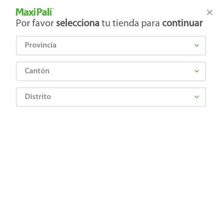
Tienda Maxi Palí
Productos Exclusivos en línea
Por favor
selecciona
tu tienda para
continuar
Provincia
¿Qué estás buscando?
Cantón
Distrito
VIGO