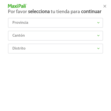
Tienda Maxi Palí
Productos Exclusivos en línea
Por favor
selecciona
tu tienda para
continuar
Provincia
¿Qué estás buscando?
Cantón
Distrito
TWIX