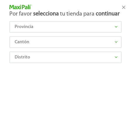
Tienda Maxi Palí
Productos Exclusivos en línea
Por favor
selecciona
tu tienda para
continuar
Provincia
¿Qué estás buscando?
Cantón
Distrito
¡Recibí las mejores ofertas y promociones!
SUSCRIBIRME
Al suscribirme, acepto el
Aviso de Privacidad
y los
Términos y Condiciones
, así como el envío de noticias y
promociones exclusivas de
Maxi Palí Costa Rica
.
También te invitamos a explorar nuestras categorías populares:
Celulares
,
Línea blanca
,
Cervezas
,
Granos básicos
,
Pantallas
,
Leches
,
Electrodomésticos
,
Gaseosas
,
Galletas
,
OTC
,
Tecnología
,
Hogar
.