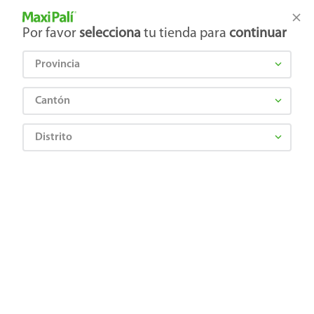
Tienda Maxi Palí
Productos Exclusivos en línea
Por favor
selecciona
tu tienda para
continuar
Provincia
¿Qué estás buscando?
Cantón
Distrito