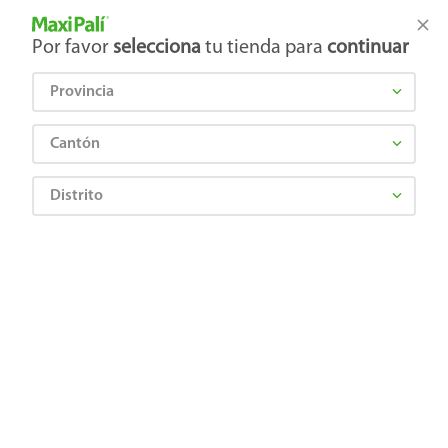
Tienda Maxi Palí
Productos Exclusivos en línea
Por favor
selecciona
tu tienda para
continuar
Provincia
¿Qué estás buscando?
Cantón
Distrito
TIC TAC