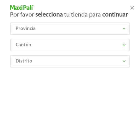
Tienda Maxi Palí
Productos Exclusivos en línea
Por favor
selecciona
tu tienda para
continuar
Provincia
¿Qué estás buscando?
Cantón
Distrito
Farmacia
Alergias y Sistema respiratorio
Terapia respiratoria
Suviar 10 Mgx 45 Tabs Masticab
0764600243549
Suviar 10 Mgx 45 Tabs Masticab
Comentarios