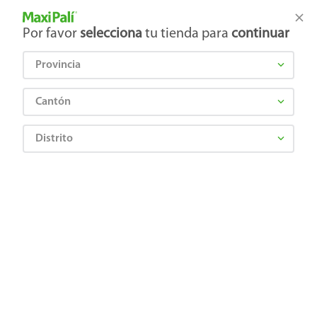
Tienda Maxi Palí
Productos Exclusivos en línea
Por favor
selecciona
tu tienda para
continuar
Provincia
¿Qué estás buscando?
Cantón
Distrito