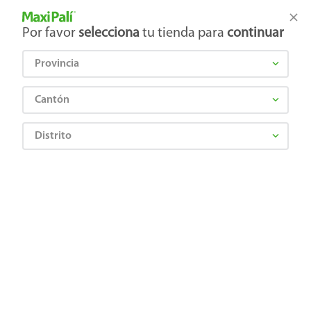
Tienda Maxi Palí
Productos Exclusivos en línea
Por favor
selecciona
tu tienda para
continuar
Provincia
¿Qué estás buscando?
Cantón
Distrito
Limpieza
Suavizante
Suavizante Regular
Suavizante de Telas Suavitel Complete Fresca Primavera - 1.3 L
7509546072081
Suavizante de Telas Suavitel
Complete Fresca Primavera - 1.3 L