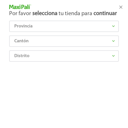
Tienda Maxi Palí
Productos Exclusivos en línea
Por favor
selecciona
tu tienda para
continuar
Provincia
¿Qué estás buscando?
Cantón
Distrito