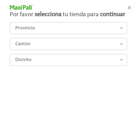
Tienda Maxi Palí
Productos Exclusivos en línea
Por favor
selecciona
tu tienda para
continuar
Provincia
¿Qué estás buscando?
Cantón
Distrito
¡Recibí las mejores ofertas y promociones!
SUSCRIBIRME
Al suscribirme, acepto el
Aviso de Privacidad
y los
Términos y Condiciones
, así como el envío de noticias y
promociones exclusivas de
Maxi Palí Costa Rica
.
También te invitamos a explorar nuestras categorías populares:
Celulares
,
Línea blanca
,
Cervezas
,
Granos básicos
,
Pantallas
,
Leches
,
Electrodomésticos
,
Gaseosas
,
Galletas
,
OTC
,
Tecnología
,
Hogar
.