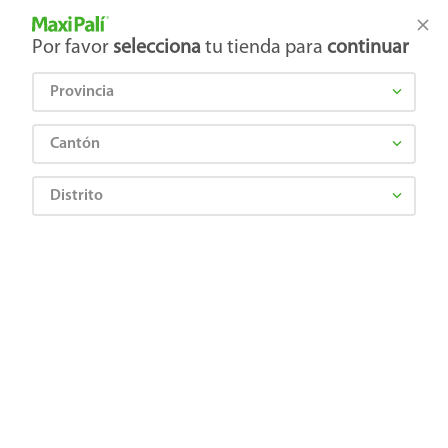
Tienda Maxi Palí
Productos Exclusivos en línea
Por favor
selecciona
tu tienda para
continuar
Provincia
¿Qué estás buscando?
Cantón
Distrito
STELLA ARTOIS