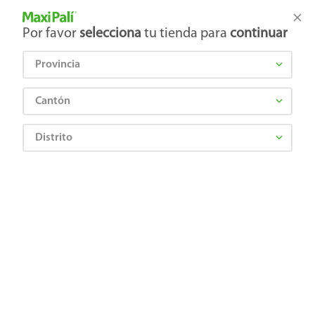
Tienda Maxi Palí
Productos Exclusivos en línea
Por favor
selecciona
tu tienda para
continuar
Provincia
¿Qué estás buscando?
Cantón
Distrito
ST. EVE