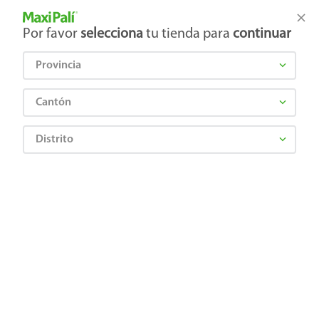
Tienda Maxi Palí
Productos Exclusivos en línea
Por favor
selecciona
tu tienda para
continuar
Provincia
¿Qué estás buscando?
Cantón
Distrito
SPARK CREATE IMAGINE