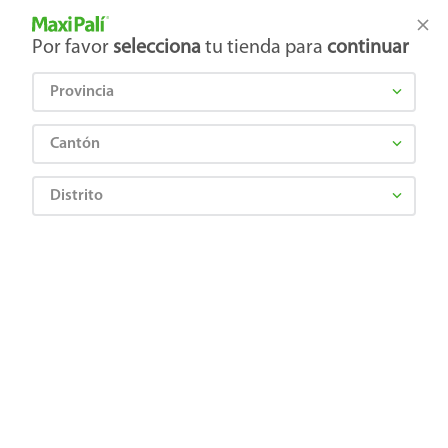
Tienda Maxi Palí
Productos Exclusivos en línea
Por favor
selecciona
tu tienda para
continuar
Provincia
¿Qué estás buscando?
Cantón
Distrito
sopas-nissin-camaron-fuego-64gr-6
OOPS!
No encontramos ningún resultado para
"
sopas-nissin-camaron-fuego-64gr-6
"
¿Qué debo hacer?
Comprueba los términos ingresados