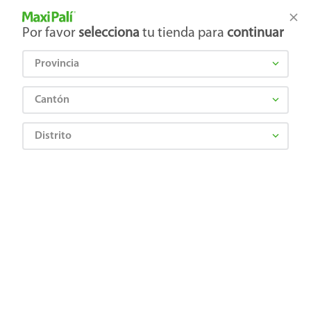
Tienda Maxi Palí
Productos Exclusivos en línea
Por favor
selecciona
tu tienda para
continuar
Provincia
¿Qué estás buscando?
Cantón
Distrito