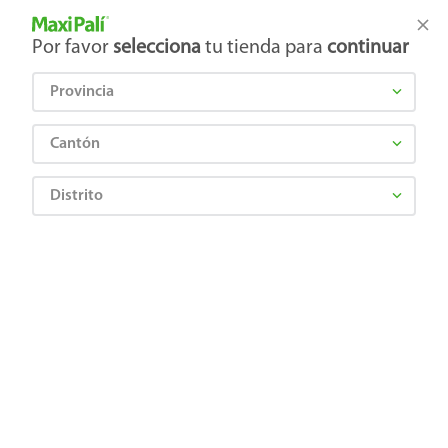
Tienda Maxi Palí
Productos Exclusivos en línea
Por favor
selecciona
tu tienda para
continuar
Provincia
¿Qué estás buscando?
Cantón
Distrito
Abarrotes
Snacks y Fruta Seca
Papas y frituras
Snack Jack's picaronas sabor queso nacho picante - 300 g
7441001007637
Snack Jack's picaronas sabor queso
nacho picante - 300 g