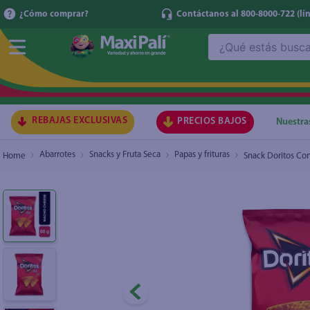
¿Cómo comprar?
Contáctanos al 800-8000-722
(lí
¿Qué estás buscando?
Snack Doritos Con Sabor A Nacho Cheese - 60
₡77
TÉRMI
1
.
ma
2
.
lec
REBAJAS EXCLUSIVAS
PRECIOS BAJOS
Nuestra
3
.
arr
Abarrotes
Snacks y Fruta Seca
Papas y frituras
Snack Doritos Co
4
.
gal
5
.
caf
6
.
qu
7
.
at
8
.
ace
9
.
az