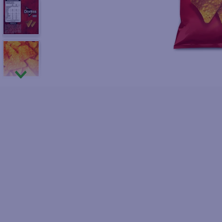
10
.
fri