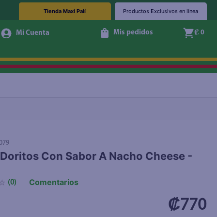
Tienda Maxi Palí
Productos Exclusivos en línea
Mis pedidos
₡ 0
+ Agregar
079
Doritos Con Sabor A Nacho Cheese -
Comentarios
☆
(
0
)
₡770