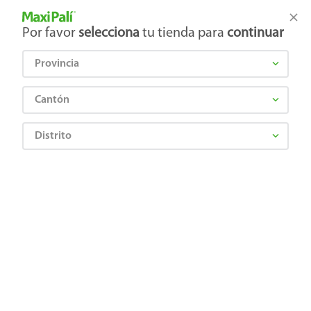
Tienda Maxi Palí
Productos Exclusivos en línea
Por favor
selecciona
tu tienda para
continuar
Provincia
¿Qué estás buscando?
Cantón
Distrito
¡Recibí las mejores ofertas y promociones!
SUSCRIBIRME
Al suscribirme, acepto el
Aviso de Privacidad
y los
Términos y Condiciones
, así como el envío de noticias y
promociones exclusivas de
Maxi Palí Costa Rica
.
También te invitamos a explorar nuestras categorías populares:
Celulares
,
Línea blanca
,
Cervezas
,
Granos básicos
,
Pantallas
,
Leches
,
Electrodomésticos
,
Gaseosas
,
Galletas
,
OTC
,
Tecnología
,
Hogar
.