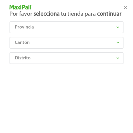
Tienda Maxi Palí
Productos Exclusivos en línea
Por favor
selecciona
tu tienda para
continuar
Provincia
¿Qué estás buscando?
Cantón
Distrito
SEED