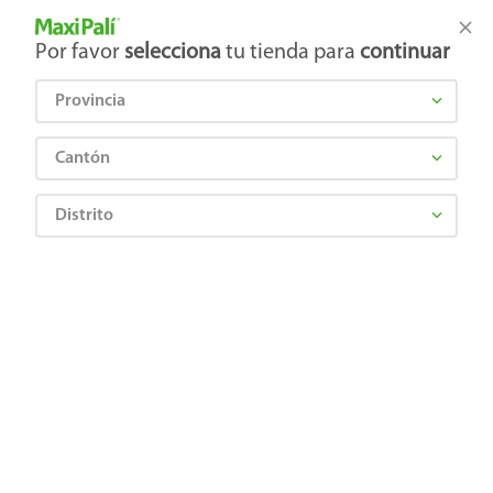
Tienda Maxi Palí
Productos Exclusivos en línea
Por favor
selecciona
tu tienda para
continuar
Provincia
¿Qué estás buscando?
Cantón
Distrito
Abarrotes
Especias y Sazonadores
Sazonadores
Sazonador tropical Badia ideal para carnes, aves y pescado, libre de gluten - 191
g
0033844007577
Sazonador tropical Badia ideal para
carnes, aves y pescado, libre de