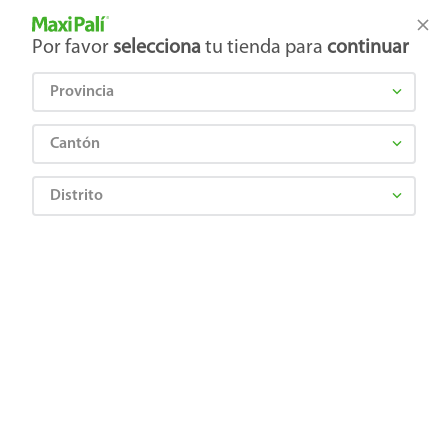
Tienda Maxi Palí
Productos Exclusivos en línea
Por favor
selecciona
tu tienda para
continuar
Provincia
¿Qué estás buscando?
Cantón
Distrito
SALVO