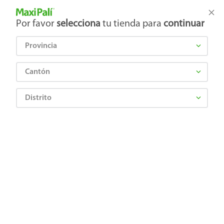
Tienda Maxi Palí
Productos Exclusivos en línea
Por favor
selecciona
tu tienda para
continuar
Provincia
¿Qué estás buscando?
Cantón
Distrito