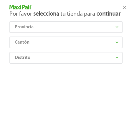
Tienda Maxi Palí
Productos Exclusivos en línea
Por favor
selecciona
tu tienda para
continuar
Provincia
¿Qué estás buscando?
Cantón
Distrito
ROEMMERS