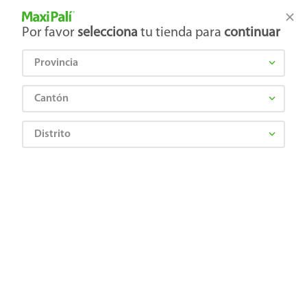
Tienda Maxi Palí
Productos Exclusivos en línea
Por favor
selecciona
tu tienda para
continuar
Provincia
¿Qué estás buscando?
Cantón
Distrito
RIKA