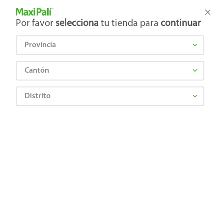
Tienda Maxi Palí
Productos Exclusivos en línea
Por favor
selecciona
tu tienda para
continuar
Provincia
¿Qué estás buscando?
Cantón
Distrito
RESISTOL