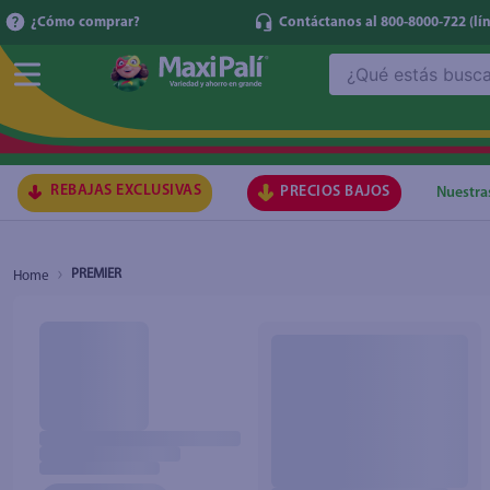
¿Cómo comprar?
Contáctanos al 800-8000-722
(lí
¿Qué estás buscando?
TÉRMI
1
.
ma
2
.
lec
REBAJAS EXCLUSIVAS
PRECIOS BAJOS
Nuestra
3
.
arr
4
.
gal
PREMIER
5
.
caf
6
.
qu
7
.
ace
8
.
az
9
.
at