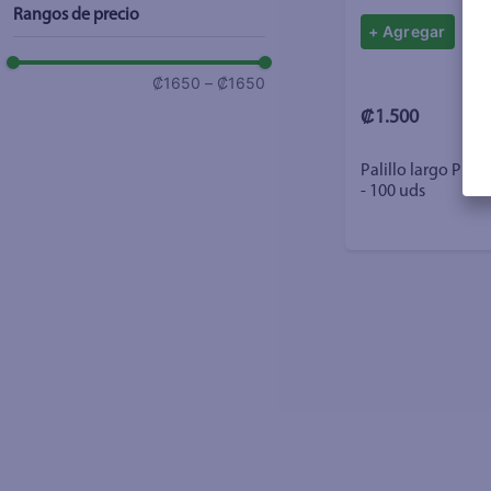
Rangos de precio
+ Agregar
₡1650
–
₡1650
₡1.500
Palillo largo Pre
- 100 uds