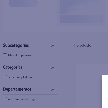
10
.
fri
1
producto
Utensilios para asar
Jardinería y Exteriores
Artículos para el hogar