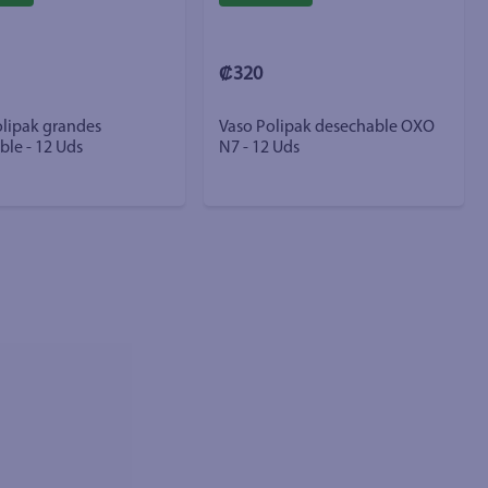
₡320
olipak grandes
Vaso Polipak desechable OXO
le - 12 Uds
N7 - 12 Uds