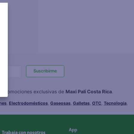
Suscribirme
 y promociones exclusivas de
Maxi Palí Costa Rica
.
hes
,
Electrodomésticos
,
Gaseosas
,
Galletas
,
OTC
,
Tecnología
,
App
Trabaja con nosotros