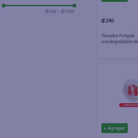
₡240
–
₡1080
₡240
Tenedor Polipak
oxodegradable b
desechable – 12 
+ Agregar