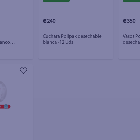
₡240
₡350
Cuchara Polipak desechable
Vasos P
lanco
blanca -12 Uds
desechab
Uds