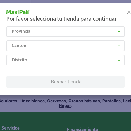
Por favor
selecciona
tu tienda para
continuar
ipak Tenedor
Provincia
Cantón
Distrito
romociones!
Buscar tienda
os
Términos y Condiciones
, así como el envío de noticias
elulares
,
Línea blanca
,
Cervezas
,
Granos básicos
,
Pantallas
,
Lec
Hogar
.
Servicios
Financiamiento