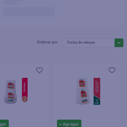
Fecha de release
gar
+ Agregar