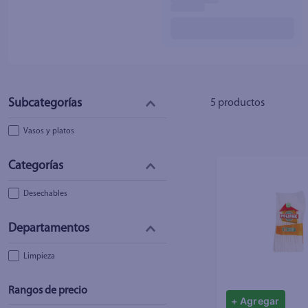
5
productos
Vasos y platos
Desechables
Limpieza
Rangos de precio
+ Agregar