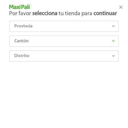
Tienda Maxi Palí
Productos Exclusivos en línea
Por favor
selecciona
tu tienda para
continuar
Provincia
¿Qué estás buscando?
Cantón
Distrito
PENNZOIL