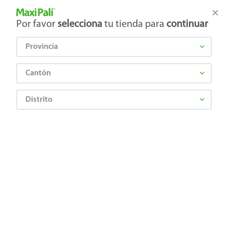
Tienda Maxi Palí
Productos Exclusivos en línea
Por favor
selecciona
tu tienda para
continuar
Provincia
¿Qué estás buscando?
Cantón
Distrito
PEDIALYTE