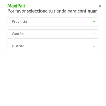
Tienda Maxi Palí
Productos Exclusivos en línea
Por favor
selecciona
tu tienda para
continuar
Provincia
¿Qué estás buscando?
Cantón
Distrito
¡Recibí las mejores ofertas y promociones!
SUSCRIBIRME
Al suscribirme, acepto el
Aviso de Privacidad
y los
Términos y Condiciones
, así como el envío de noticias y
promociones exclusivas de
Maxi Palí Costa Rica
.
También te invitamos a explorar nuestras categorías populares:
Celulares
,
Línea blanca
,
Cervezas
,
Granos básicos
,
Pantallas
,
Leches
,
Electrodomésticos
,
Gaseosas
,
Galletas
,
OTC
,
Tecnología
,
Hogar
.