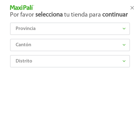
Tienda Maxi Palí
Productos Exclusivos en línea
Por favor
selecciona
tu tienda para
continuar
Provincia
¿Qué estás buscando?
Cantón
Distrito
papa-lays-kettle-jalapeno-184-gr
OOPS!
No encontramos ningún resultado para
"
papa-lays-kettle-jalapeno-184-gr
"
¿Qué debo hacer?
Comprueba los términos ingresados