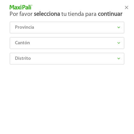
Tienda Maxi Palí
Productos Exclusivos en línea
Por favor
selecciona
tu tienda para
continuar
Provincia
¿Qué estás buscando?
Cantón
Distrito
Limpieza
Limpieza del hogar
Limpiadores Multiusos
Paño El Contraste Micro microfibra - 4 Pack
0757962050412
Paño El Contraste Micro microfibra - 4
Pack