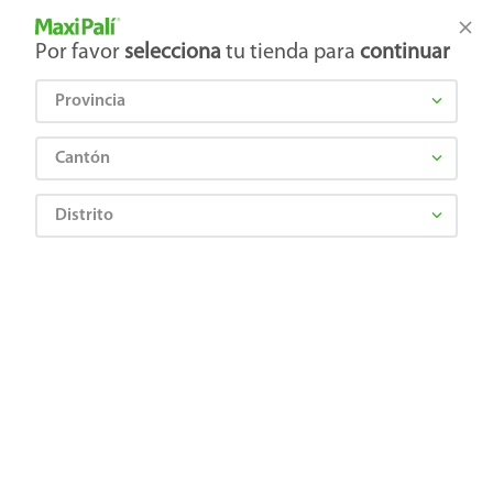
Tienda Maxi Palí
Productos Exclusivos en línea
Por favor
selecciona
tu tienda para
continuar
Provincia
¿Qué estás buscando?
Cantón
Distrito